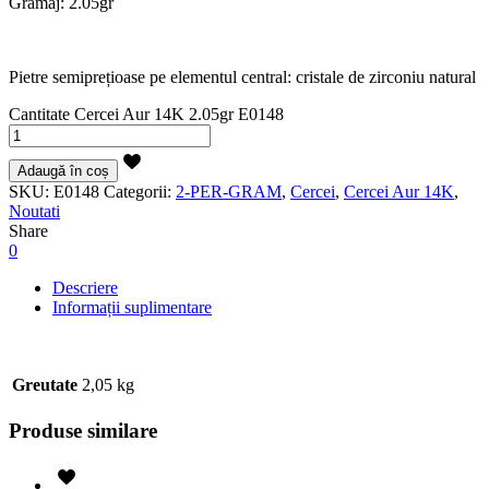
Gramaj: 2.05gr
Pietre semiprețioase pe elementul central: cristale de zirconiu natural
Cantitate Cercei Aur 14K 2.05gr E0148
Adaugă în coș
SKU:
E0148
Categorii:
2-PER-GRAM
,
Cercei
,
Cercei Aur 14K
,
Noutati
Share
0
Descriere
Informații suplimentare
Greutate
2,05 kg
Produse similare