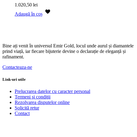
1.020,50
lei
Adaugă în coș
Bine ați venit în universul Emir Gold, locul unde aurul și diamantele
prind viață, iar fiecare bijuterie devine o declarație de eleganță și
rafinament.
Contacteaza-ne
Link-uri utile
Prelucrarea datelor cu caracter personal
Termeni şi condiţii
Rezolvarea disputelor online
Solicită retur
Contact