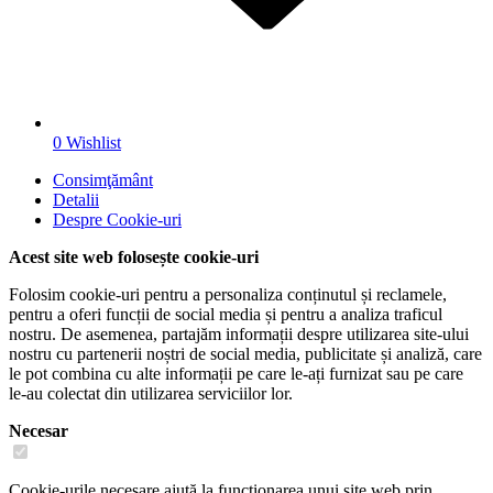
0
Wishlist
Consimţământ
Detalii
Despre
Cookie-uri
Acest site web folosește cookie-uri
Folosim cookie-uri pentru a personaliza conținutul și reclamele,
pentru a oferi funcții de social media și pentru a analiza traficul
nostru. De asemenea, partajăm informații despre utilizarea site-ului
nostru cu partenerii noștri de social media, publicitate și analiză, care
le pot combina cu alte informații pe care le-ați furnizat sau pe care
le-au colectat din utilizarea serviciilor lor.
Necesar
Cookie-urile necesare ajută la funcționarea unui site web prin