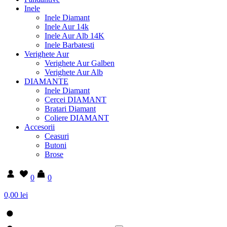
Inele
Inele Diamant
Inele Aur 14k
Inele Aur Alb 14K
Inele Barbatesti
Verighete Aur
Verighete Aur Galben
Verighete Aur Alb
DIAMANTE
Inele Diamant
Cercei DIAMANT
Bratari Diamant
Coliere DIAMANT
Accesorii
Ceasuri
Butoni
Brose
0
0
0,00 lei