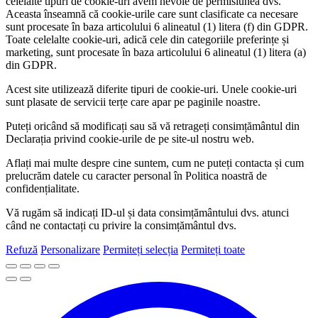
celelalte tipuri de cookie-uri avem nevoie de permisiunea dvs.
Aceasta înseamnă că cookie-urile care sunt clasificate ca necesare
sunt procesate în baza articolului 6 alineatul (1) litera (f) din GDPR.
Toate celelalte cookie-uri, adică cele din categoriile preferințe și
marketing, sunt procesate în baza articolului 6 alineatul (1) litera (a)
din GDPR.
Acest site utilizează diferite tipuri de cookie-uri. Unele cookie-uri
sunt plasate de servicii terțe care apar pe paginile noastre.
Puteți oricând să modificați sau să vă retrageți consimțământul din
Declarația privind cookie-urile de pe site-ul nostru web.
Aflați mai multe despre cine suntem, cum ne puteți contacta și cum
prelucrăm datele cu caracter personal în Politica noastră de
confidențialitate.
Vă rugăm să indicați ID-ul și data consimțământului dvs. atunci
când ne contactați cu privire la consimțământul dvs.
Refuză
Personalizare
Permiteți selecția
Permiteți toate