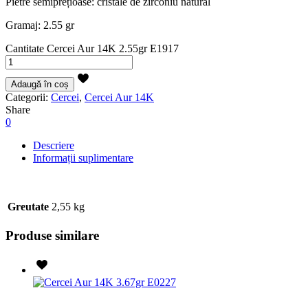
Pietre semiprețioase: cristale de zirconiu natural
Gramaj: 2.55 gr
Cantitate Cercei Aur 14K 2.55gr E1917
Adaugă în coș
Categorii:
Cercei
,
Cercei Aur 14K
Share
0
Descriere
Informații suplimentare
Greutate
2,55 kg
Produse similare