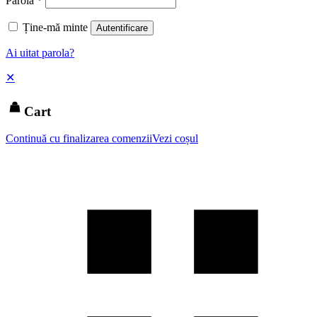
Parolă
*
Ține-mă minte
Autentificare
Ai uitat parola?
✕
Cart
Continuă cu finalizarea comenzii
Vezi coșul