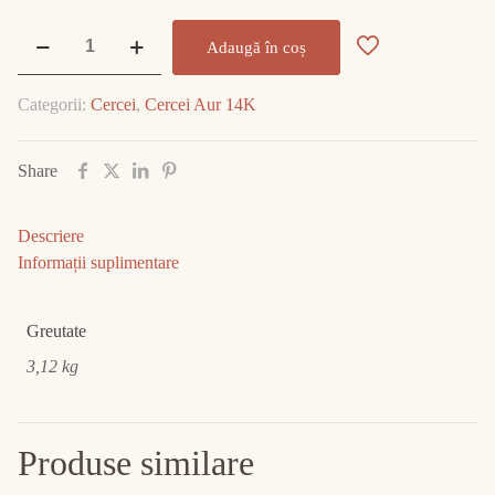
Cantitate
Adaugă în coș
Cercei
Aur
Categorii:
Cercei
,
Cercei Aur 14K
14K
3.12gr
E1916
Share
Descriere
Informații suplimentare
Greutate
3,12 kg
Produse similare