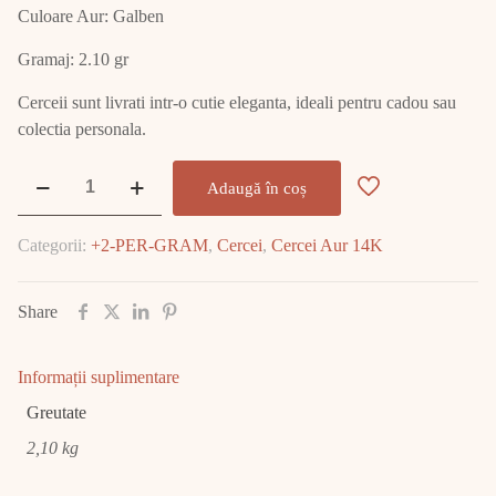
Culoare Aur: Galben
Gramaj: 2.10 gr
Cerceii sunt livrati intr-o cutie eleganta, ideali pentru cadou sau
colectia personala.
Cantitate
Adaugă în coș
Cercei
Aur
Categorii:
+2-PER-GRAM
,
Cercei
,
Cercei Aur 14K
14K
2.10
GR
Share
E2342
Informații suplimentare
Greutate
2,10 kg