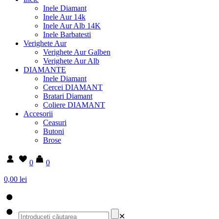
Inele Diamant
Inele Aur 14k
Inele Aur Alb 14K
Inele Barbatesti
Verighete Aur
Verighete Aur Galben
Verighete Aur Alb
DIAMANTE
Inele Diamant
Cercei DIAMANT
Bratari Diamant
Coliere DIAMANT
Accesorii
Ceasuri
Butoni
Brose
0
0
0,00 lei
✕