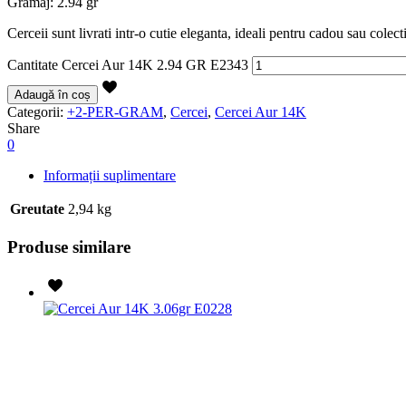
Gramaj: 2.94 gr
Cerceii sunt livrati intr-o cutie eleganta, ideali pentru cadou sau colect
Cantitate Cercei Aur 14K 2.94 GR E2343
Adaugă în coș
Categorii:
+2-PER-GRAM
,
Cercei
,
Cercei Aur 14K
Share
0
Informații suplimentare
Greutate
2,94 kg
Produse similare