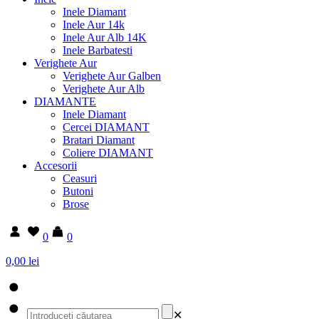
Inele Diamant
Inele Aur 14k
Inele Aur Alb 14K
Inele Barbatesti
Verighete Aur
Verighete Aur Galben
Verighete Aur Alb
DIAMANTE
Inele Diamant
Cercei DIAMANT
Bratari Diamant
Coliere DIAMANT
Accesorii
Ceasuri
Butoni
Brose
0
0
0,00 lei
✕