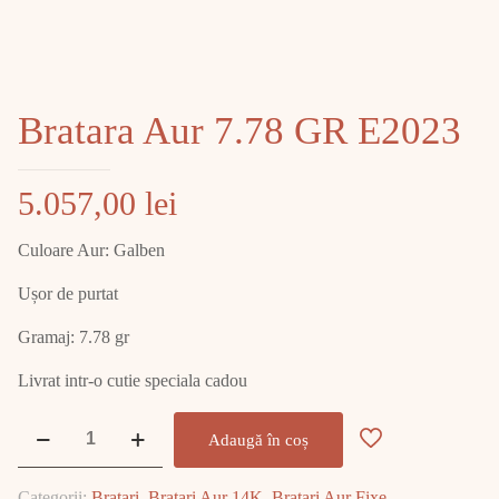
Bratara Aur 7.78 GR E2023
5.057,00
lei
Culoare Aur: Galben
Ușor de purtat
Gramaj: 7.78 gr
Livrat intr-o cutie speciala cadou
Cantitate
Adaugă în coș
Bratara
Aur
Categorii:
Bratari
,
Bratari Aur 14K
,
Bratari Aur Fixe