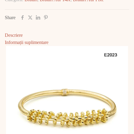
7.78
GR
E2023
Share
Descriere
Informații suplimentare