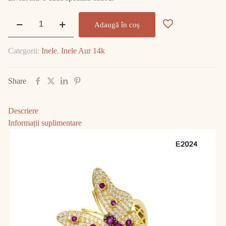
Cantitate
Adaugă în coș
Inel
Aur
Categorii:
Inele
,
Inele Aur 14k
4.21
GR
E2024
Share
Descriere
Informații suplimentare