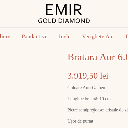
liere
Pandantive
Inele
Verighete Aur
Bratara Aur 6
3.919,50
lei
Culoare Aur: Galben
Lungime brațară: 19 cm
Pietre semiprețioase: cristale de z
Ușor de purtat