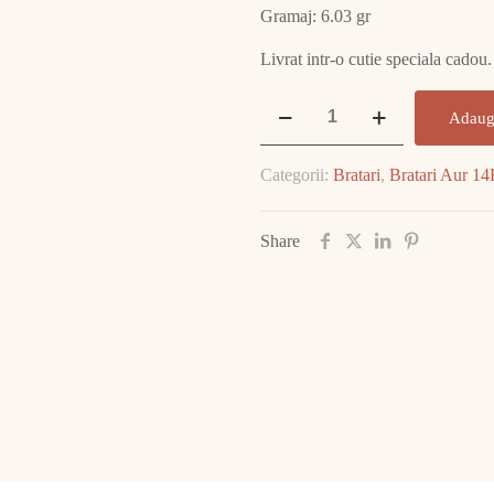
Gramaj: 6.03 gr
Livrat intr-o cutie speciala cadou.
Cantitate
Adaug
Bratara
Aur
Categorii:
Bratari
,
Bratari Aur 1
6.03
GR
E2027
Share