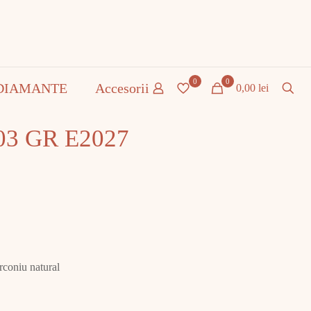
0
0
DIAMANTE
Accesorii
0,00 lei
.03 GR E2027
irconiu natural