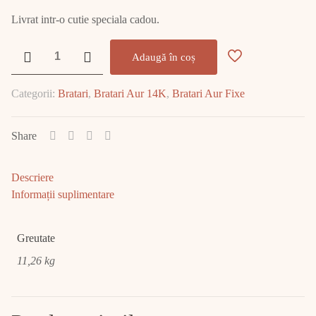
Livrat intr-o cutie speciala cadou.
Cantitate
Adaugă în coș
Bratara
Aur
Categorii:
Bratari
,
Bratari Aur 14K
,
Bratari Aur Fixe
11.26
GR
E2026
Share
Descriere
Informații suplimentare
Greutate
11,26 kg