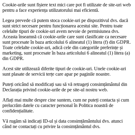
Cookie-urile sunt fișiere text mici care pot fi utilizate de site-uri web
pentru a face experiența utilizatorului mai eficientă.
Legea prevede că putem stoca cookie-uri pe dispozitivul dvs. dacă
sunt strict necesare pentru funcționarea acestui site. Pentru toate
celelalte tipuri de cookie-uri avem nevoie de permisiunea dvs.
Aceasta înseamnă că cookie-urile care sunt clasificate ca necesare
sunt procesate în baza articolului 6 alineatul (1) litera (f) din GDPR.
Toate celelalte cookie-uri, adică cele din categoriile preferințe și
marketing, sunt procesate în baza articolului 6 alineatul (1) litera (a)
din GDPR.
Acest site utilizează diferite tipuri de cookie-uri. Unele cookie-uri
sunt plasate de servicii terțe care apar pe paginile noastre.
Puteți oricând să modificați sau să vă retrageți consimțământul din
Declarația privind cookie-urile de pe site-ul nostru web.
Aflați mai multe despre cine suntem, cum ne puteți contacta și cum
prelucrăm datele cu caracter personal în Politica noastră de
confidențialitate.
Vă rugăm să indicați ID-ul și data consimțământului dvs. atunci
când ne contactați cu privire la consimțământul dvs.