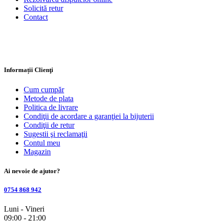
Solicită retur
Contact
Informații Clienţi
Cum cumpăr
Metode de plata
Politica de livrare
Condiţii de acordare a garanţiei la bijuterii
Condiţii de retur
Sugestii şi reclamaţii
Contul meu
Magazin
Ai nevoie de ajutor?
0754 868 942
Luni - Vineri
09:00 - 21:00