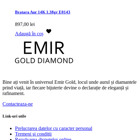
Bratara Aur 14K 1.38gr E0143
897,00
lei
Adaugă în coș
Bine ați venit în universul Emir Gold, locul unde aurul și diamantele
prind viață, iar fiecare bijuterie devine o declarație de eleganță și
rafinament.
Contacteaza-ne
Link-uri utile
Prelucrarea datelor cu caracter personal
Termeni şi condiţii
Rezolvarea disputelor online