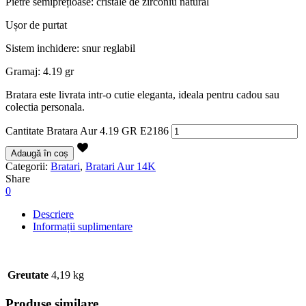
Pietre semiprețioase: cristale de zirconiu natural
Ușor de purtat
Sistem inchidere: snur reglabil
Gramaj: 4.19 gr
Bratara este livrata intr-o cutie eleganta, ideala pentru cadou sau
colectia personala.
Cantitate Bratara Aur 4.19 GR E2186
Adaugă în coș
Categorii:
Bratari
,
Bratari Aur 14K
Share
0
Descriere
Informații suplimentare
Greutate
4,19 kg
Produse similare