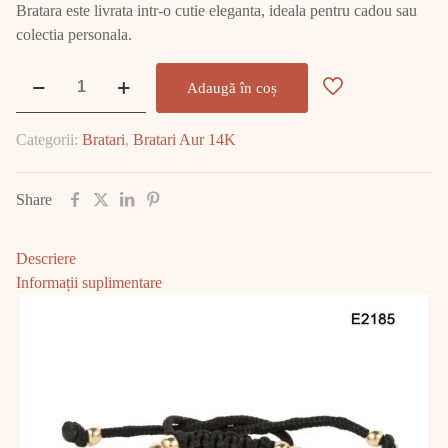
Bratara este livrata intr-o cutie eleganta, ideala pentru cadou sau
colectia personala.
Cantitate
Adaugă în coș
Bratara
Aur
Categorii:
Bratari
,
Bratari Aur 14K
6.17
GR
E2185
Share
Descriere
Informații suplimentare