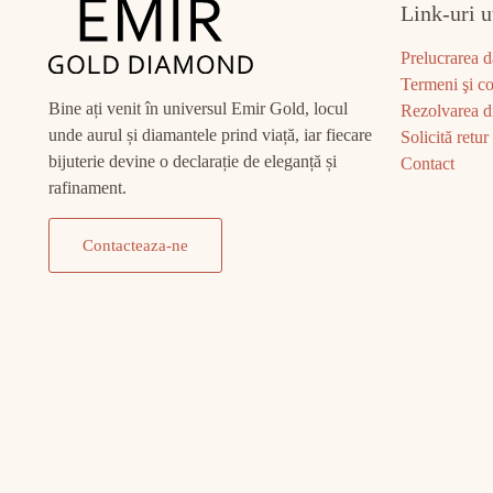
Link-uri u
Prelucrarea d
Termeni şi co
Bine ați venit în universul Emir Gold, locul
Rezolvarea di
unde aurul și diamantele prind viață, iar fiecare
Solicită retur
bijuterie devine o declarație de eleganță și
Contact
rafinament.
Contacteaza-ne