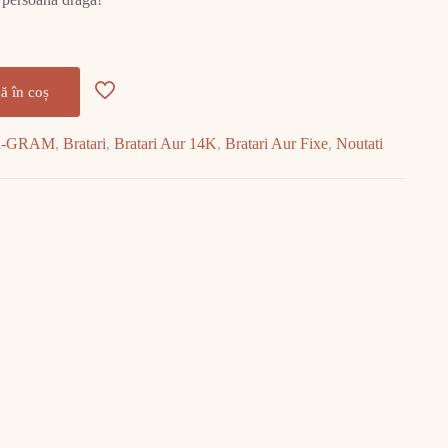
ă în coș
R-GRAM
,
Bratari
,
Bratari Aur 14K
,
Bratari Aur Fixe
,
Noutati