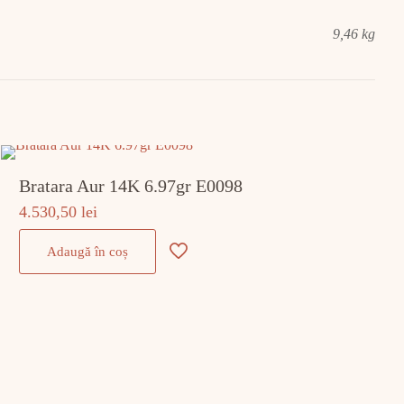
9,46 kg
Bratara Aur 14K 6.97gr E0098
4.530,50
lei
Adaugă în coș