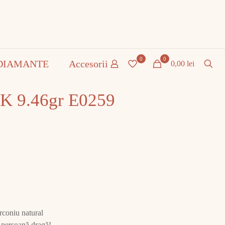
0
0
DIAMANTE
Accesorii
0,00 lei
4K 9.46gr E0259
irconiu natural
 persoană dragă!