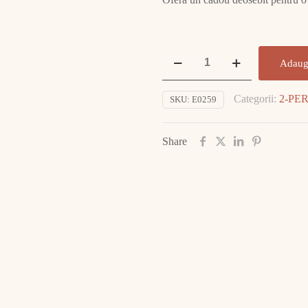
Cantitate
Adaug
Bratara
Aur
Categorii:
2-PE
SKU:
E0259
14K
9.46gr
E0259
Share