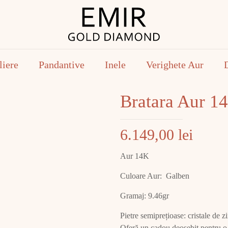
liere
Pandantive
Inele
Verighete Aur
Bratara Aur 1
6.149,00
lei
Aur 14K
Culoare Aur: Galben
Gramaj: 9.46gr
Pietre semiprețioase: cristale de z
Oferă un cadou deosebit pentru o