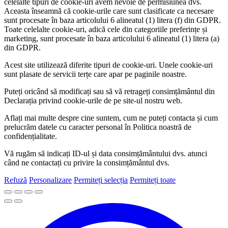
celelalte tipuri de cookie-uri avem nevoie de permisiunea dvs.
Aceasta înseamnă că cookie-urile care sunt clasificate ca necesare
sunt procesate în baza articolului 6 alineatul (1) litera (f) din GDPR.
Toate celelalte cookie-uri, adică cele din categoriile preferințe și
marketing, sunt procesate în baza articolului 6 alineatul (1) litera (a)
din GDPR.
Acest site utilizează diferite tipuri de cookie-uri. Unele cookie-uri
sunt plasate de servicii terțe care apar pe paginile noastre.
Puteți oricând să modificați sau să vă retrageți consimțământul din
Declarația privind cookie-urile de pe site-ul nostru web.
Aflați mai multe despre cine suntem, cum ne puteți contacta și cum
prelucrăm datele cu caracter personal în Politica noastră de
confidențialitate.
Vă rugăm să indicați ID-ul și data consimțământului dvs. atunci
când ne contactați cu privire la consimțământul dvs.
Refuză
Personalizare
Permiteți selecția
Permiteți toate