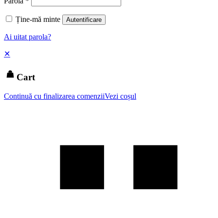
Parolă
*
Ține-mă minte
Autentificare
Ai uitat parola?
✕
Cart
Continuă cu finalizarea comenzii
Vezi coșul