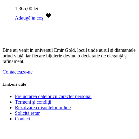
1.365,00
lei
Adaugă în coș
Bine ați venit în universul Emir Gold, locul unde aurul și diamantele
prind viață, iar fiecare bijuterie devine o declarație de eleganță și
rafinament.
Contacteaza-ne
Link-uri utile
Prelucrarea datelor cu caracter personal
Termeni şi condiţii
Rezolvarea disputelor online
Solicită retur
Contact