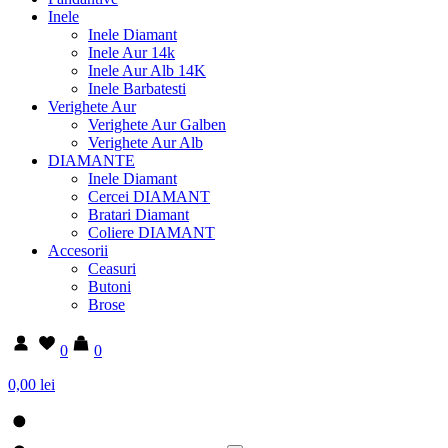
Inele
Inele Diamant
Inele Aur 14k
Inele Aur Alb 14K
Inele Barbatesti
Verighete Aur
Verighete Aur Galben
Verighete Aur Alb
DIAMANTE
Inele Diamant
Cercei DIAMANT
Bratari Diamant
Coliere DIAMANT
Accesorii
Ceasuri
Butoni
Brose
0
0
0,00 lei