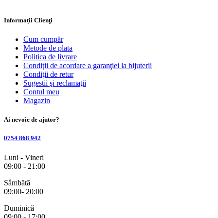
Informații Clienţi
Cum cumpăr
Metode de plata
Politica de livrare
Condiţii de acordare a garanţiei la bijuterii
Condiţii de retur
Sugestii şi reclamaţii
Contul meu
Magazin
Ai nevoie de ajutor?
0754 868 942
Luni - Vineri
09:00 - 21:00
Sâmbătă
09:00- 20:00
Duminică
09:00 - 17:00