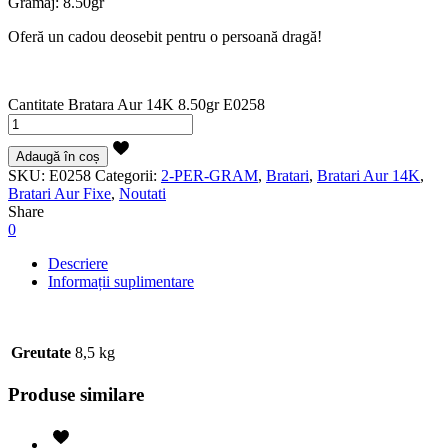
Gramaj: 8.50gr
Oferă un cadou deosebit pentru o persoană dragă!
Cantitate Bratara Aur 14K 8.50gr E0258
Adaugă în coș
SKU:
E0258
Categorii:
2-PER-GRAM
,
Bratari
,
Bratari Aur 14K
,
Bratari Aur Fixe
,
Noutati
Share
0
Descriere
Informații suplimentare
Greutate
8,5 kg
Produse similare