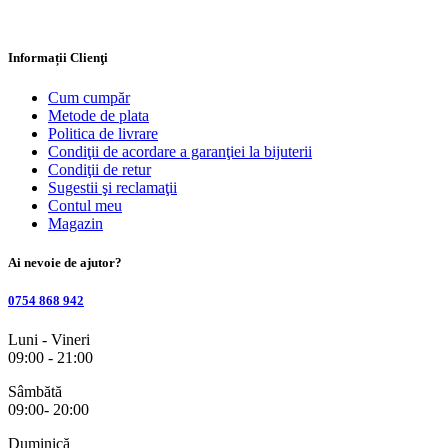
Informații Clienţi
Cum cumpăr
Metode de plata
Politica de livrare
Condiţii de acordare a garanţiei la bijuterii
Condiţii de retur
Sugestii şi reclamaţii
Contul meu
Magazin
Ai nevoie de ajutor?
0754 868 942
Luni - Vineri
09:00 - 21:00
Sâmbătă
09:00- 20:00
Duminică