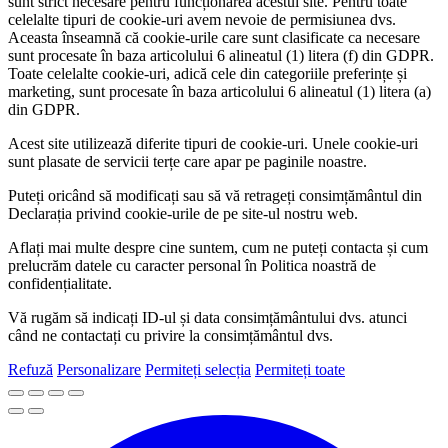
sunt strict necesare pentru funcționarea acestui site. Pentru toate
celelalte tipuri de cookie-uri avem nevoie de permisiunea dvs.
Aceasta înseamnă că cookie-urile care sunt clasificate ca necesare
sunt procesate în baza articolului 6 alineatul (1) litera (f) din GDPR.
Toate celelalte cookie-uri, adică cele din categoriile preferințe și
marketing, sunt procesate în baza articolului 6 alineatul (1) litera (a)
din GDPR.
Acest site utilizează diferite tipuri de cookie-uri. Unele cookie-uri
sunt plasate de servicii terțe care apar pe paginile noastre.
Puteți oricând să modificați sau să vă retrageți consimțământul din
Declarația privind cookie-urile de pe site-ul nostru web.
Aflați mai multe despre cine suntem, cum ne puteți contacta și cum
prelucrăm datele cu caracter personal în Politica noastră de
confidențialitate.
Vă rugăm să indicați ID-ul și data consimțământului dvs. atunci
când ne contactați cu privire la consimțământul dvs.
Refuză
Personalizare
Permiteți selecția
Permiteți toate