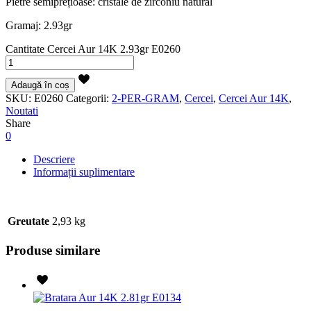
Pietre semiprețioase: cristale de zirconiu natural
Gramaj: 2.93gr
Cantitate Cercei Aur 14K 2.93gr E0260
Adaugă în coș
SKU:
E0260
Categorii:
2-PER-GRAM
,
Cercei
,
Cercei Aur 14K
,
Noutati
Share
0
Descriere
Informații suplimentare
Greutate
2,93 kg
Produse similare