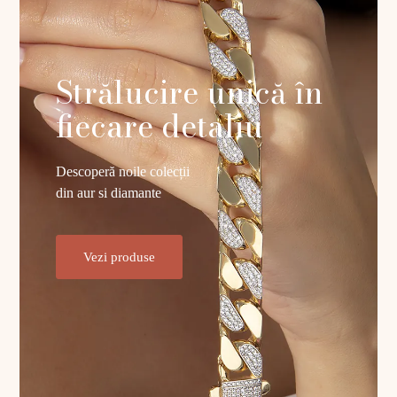
Strălucire unică în
fiecare detaliu
Descoperă noile colecții
din aur si diamante
Vezi produse