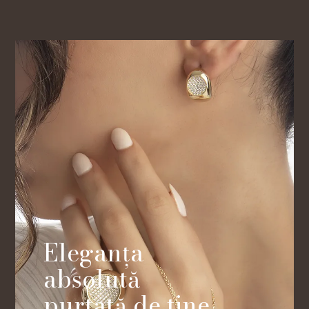
Eleganța
absolută
purtată de tine