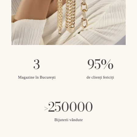
3
95
%
Magazine în București
de clienți fericiți
250000
>
Bijuterii vândute