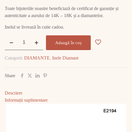
Toate bijuteriile noastre beneficiază de certificat de garanție și
autenticitate a aurului de 14K – 18K și a diamantelor.
Inelul se livrează în cutie cadou.
Cantitate
Adaugă în coș
Inel
Aur
Categorii:
DIAMANTE
,
Inele Diamant
cu
Diamant
E2194
Share
Descriere
Informații suplimentare