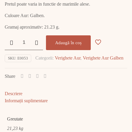
Pretul poate varia in functie de marimile alese.
Culoare Aur: Galben.
Gramaj aproximativ: 21.23 g.
Cantitate
Adaugă în coș
Set
Verighete
Categorii:
Verighete Aur
,
Verighete Aur Galben
SKU:
E0053
Aur
14K
E0053
Share
Descriere
Informații suplimentare
Greutate
21,23 kg