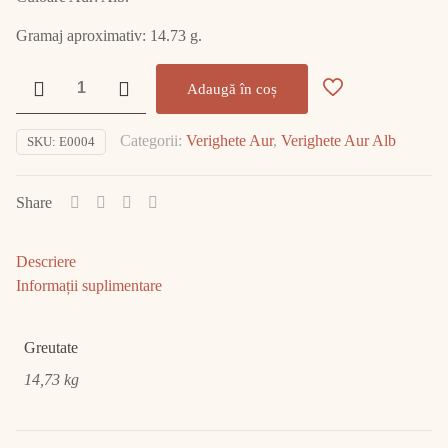
Gramaj aproximativ: 14.73 g.
Cantitate
Adaugă în coș
Set
Verighete
Categorii:
Verighete Aur
,
Verighete Aur Alb
SKU:
E0004
Aur
14K
E0004
Share
Descriere
Informații suplimentare
Greutate
14,73 kg