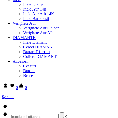
Inele Diamant
Inele Aur 14k
Inele Aur Alb 14K
Inele Barbatesti
Verighete Aur
Verighete Aur Galben
Verighete Aur Alb
DIAMANTE
Inele Diamant
Cercei DIAMANT
Bratari Diamant
Coliere DIAMANT
Accesorii
Ceasuri
Butoni
Brose
0
0
0,00 lei
✕