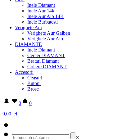
Inele Diamant
Inele Aur 14k
Inele Aur Alb 14K
Inele Barbatesti
Verighete Aur
Verighete Aur Galben
Verighete Aur Alb
DIAMANTE
Inele Diamant
Cercei DIAMANT
Bratari Diamant
Coliere DIAMANT
Accesorii
Ceasuri
Butoni
Brose
0
0
0,00 lei
✕