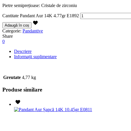
Pietre semiprețioase: Cristale de zirconiu
Cantitate Pandant Aur 14K 4.77gr E1892
Adaugă în coș
Categorie:
Pandantive
Share
0
Descriere
Informații suplimentare
Greutate
4,77 kg
Produse similare