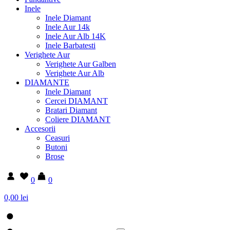
Inele
Inele Diamant
Inele Aur 14k
Inele Aur Alb 14K
Inele Barbatesti
Verighete Aur
Verighete Aur Galben
Verighete Aur Alb
DIAMANTE
Inele Diamant
Cercei DIAMANT
Bratari Diamant
Coliere DIAMANT
Accesorii
Ceasuri
Butoni
Brose
0
0
0,00 lei