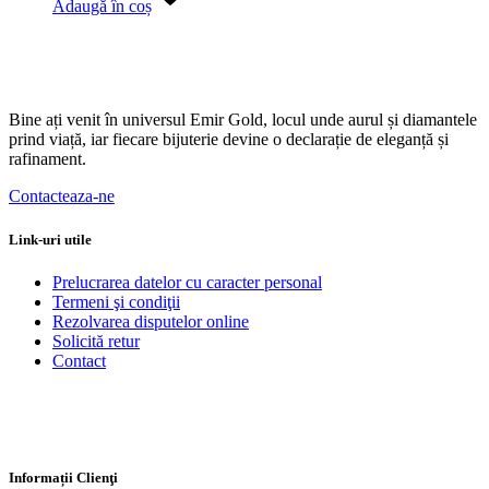
Adaugă în coș
Bine ați venit în universul Emir Gold, locul unde aurul și diamantele
prind viață, iar fiecare bijuterie devine o declarație de eleganță și
rafinament.
Contacteaza-ne
Link-uri utile
Prelucrarea datelor cu caracter personal
Termeni şi condiţii
Rezolvarea disputelor online
Solicită retur
Contact
Informații Clienţi