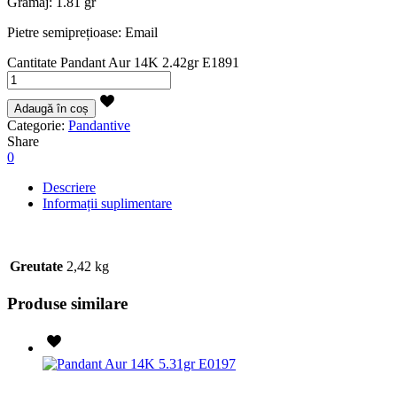
Gramaj: 1.81 gr
Pietre semiprețioase: Email
Cantitate Pandant Aur 14K 2.42gr E1891
Adaugă în coș
Categorie:
Pandantive
Share
0
Descriere
Informații suplimentare
Greutate
2,42 kg
Produse similare