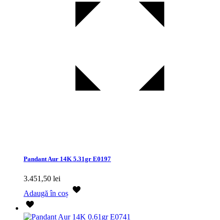
Pandant Aur 14K 5.31gr E0197
3.451,50
lei
Adaugă în coș