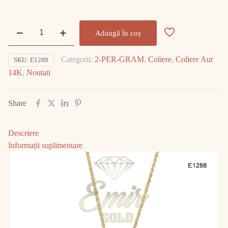
Cantitate
Adaugă în coș
Lănțișor
Aur
Categorii:
2-PER-GRAM
,
Coliere
,
Coliere Aur
SKU:
E1288
14K
14K
,
Noutati
5.23gr
E1288
Share
Descriere
Informații suplimentare