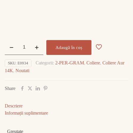
Cantitate
Adaugă în coș
Lantisor
Aur
Categorii:
2-PER-GRAM
,
Coliere
,
Coliere Aur
SKU:
E0934
14K
14K
,
Noutati
4.76gr
E0934
Share
Descriere
Informații suplimentare
Greutate