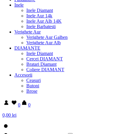
Inele
Inele Diamant
Inele Aur 14k
Inele Aur Alb 14K
Inele Barbatesti
Verighete Aur
Verighete Aur Galben
Verighete Aur Alb
DIAMANTE
Inele Diamant
Cercei DIAMANT
Bratari Diamant
Coliere DIAMANT
Accesorii
Ceasuri
Butoni
Brose
0
0
0,00 lei