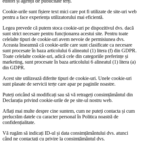
editori și agenții de publicitate terți.
Cookie-urile sunt fișiere text mici care pot fi utilizate de site-uri web
pentru a face experiența utilizatorului mai eficientă.
Legea prevede că putem stoca cookie-uri pe dispozitivul dvs. dacă
sunt strict necesare pentru funcționarea acestui site. Pentru toate
celelalte tipuri de cookie-uri avem nevoie de permisiunea dvs.
Aceasta înseamnă că cookie-urile care sunt clasificate ca necesare
sunt procesate în baza articolului 6 alineatul (1) litera (f) din GDPR.
Toate celelalte cookie-uri, adică cele din categoriile preferințe și
marketing, sunt procesate în baza articolului 6 alineatul (1) litera (a)
din GDPR.
Acest site utilizează diferite tipuri de cookie-uri. Unele cookie-uri
sunt plasate de servicii terțe care apar pe paginile noastre.
Puteți oricând să modificați sau să vă retrageți consimțământul din
Declarația privind cookie-urile de pe site-ul nostru web.
Aflați mai multe despre cine suntem, cum ne puteți contacta și cum
prelucrăm datele cu caracter personal în Politica noastră de
confidențialitate.
Vă rugăm să indicați ID-ul și data consimțământului dvs. atunci
când ne contactați cu privire la consimțământul dvs.