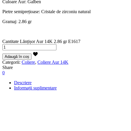
Culoare Aur: Galben
Pietre semiprețioase: Cristale de zirconiu natural
Gramaj: 2.86 gr
Cantitate Lănțișor Aur 14K 2.86 gr E1617
Adaugă în coș
Categorii:
Coliere
,
Coliere Aur 14K
Share
0
Descriere
Informații suplimentare