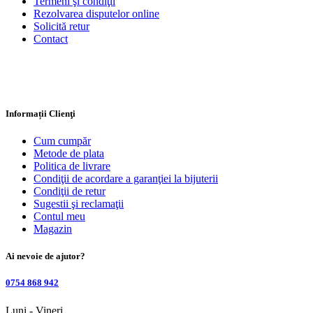
Termeni şi condiţii
Rezolvarea disputelor online
Solicită retur
Contact
Informații Clienţi
Cum cumpăr
Metode de plata
Politica de livrare
Condiţii de acordare a garanţiei la bijuterii
Condiţii de retur
Sugestii şi reclamaţii
Contul meu
Magazin
Ai nevoie de ajutor?
0754 868 942
Luni - Vineri