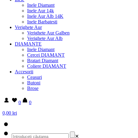
Inele Diamant
Inele Aur 14k
Inele Aur Alb 14K
Inele Barbatesti
Verighete Aur
Verighete Aur Galben
Verighete Aur Alb
DIAMANTE
Inele Diamant
Cercei DIAMANT
Bratari Diamant
Coliere DIAMANT
Accesorii
Ceasuri
Butoni
Brose
0
0
0,00 lei
✕