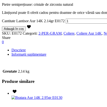
Pietre semiprețioase: cristale de zirconiu natural
Lănțișorul poate fi oferit cadou pentru doamne de orice vârstă sau do
Cantitate Lantisor Aur 14K 2.14gr E0172
Adaugă în coș
SKU:
E0172
Categorii:
2-PER-GRAM
,
Coliere
,
Coliere Aur 14K
,
No
Share
0
Descriere
Informații suplimentare
Greutate
2,14 kg
Produse similare