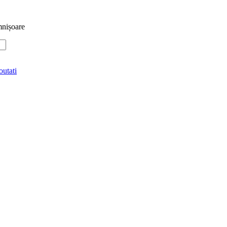
mnișoare
utati