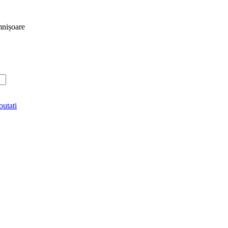
mnișoare
utati