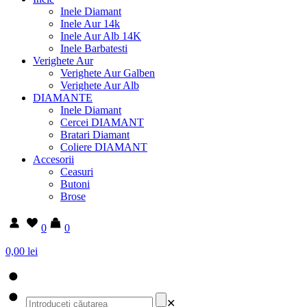
Inele Diamant
Inele Aur 14k
Inele Aur Alb 14K
Inele Barbatesti
Verighete Aur
Verighete Aur Galben
Verighete Aur Alb
DIAMANTE
Inele Diamant
Cercei DIAMANT
Bratari Diamant
Coliere DIAMANT
Accesorii
Ceasuri
Butoni
Brose
0
0
0,00 lei
✕