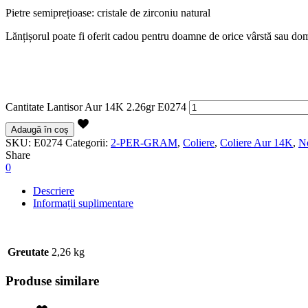
Pietre semiprețioase: cristale de zirconiu natural
Lănțișorul poate fi oferit cadou pentru doamne de orice vârstă sau do
Cantitate Lantisor Aur 14K 2.26gr E0274
Adaugă în coș
SKU:
E0274
Categorii:
2-PER-GRAM
,
Coliere
,
Coliere Aur 14K
,
No
Share
0
Descriere
Informații suplimentare
Greutate
2,26 kg
Produse similare