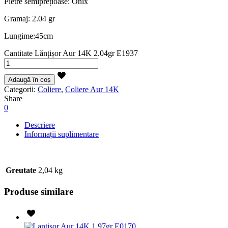
Pietre semiprețioase: Onix
Gramaj: 2.04 gr
Lungime:45cm
Cantitate Lănțișor Aur 14K 2.04gr E1937
Adaugă în coș
Categorii:
Coliere
,
Coliere Aur 14K
Share
0
Descriere
Informații suplimentare
Greutate
2,04 kg
Produse similare