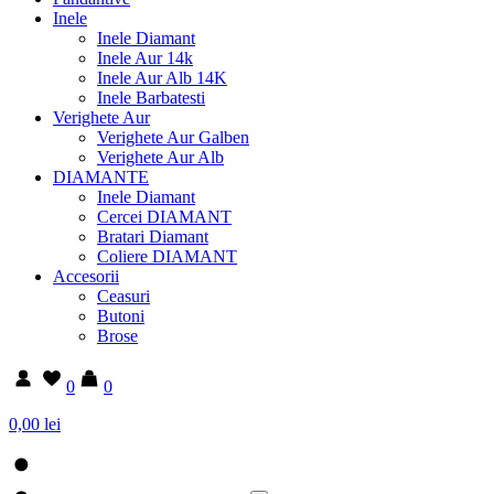
Inele
Inele Diamant
Inele Aur 14k
Inele Aur Alb 14K
Inele Barbatesti
Verighete Aur
Verighete Aur Galben
Verighete Aur Alb
DIAMANTE
Inele Diamant
Cercei DIAMANT
Bratari Diamant
Coliere DIAMANT
Accesorii
Ceasuri
Butoni
Brose
0
0
0,00 lei