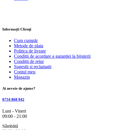
Informații Clienţi
Cum cumpăr
Metode de plata
Politica de livrare
Condiţii de acordare a garanţiei la bijuterii
Condiţii de retur
Sugestii şi reclamaţii
Contul meu
Magazin
Ai nevoie de ajutor?
0754 868 942
Luni - Vineri
09:00 - 21:00
Sâmbătă