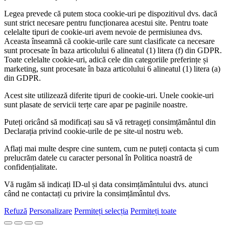
Legea prevede că putem stoca cookie-uri pe dispozitivul dvs. dacă
sunt strict necesare pentru funcționarea acestui site. Pentru toate
celelalte tipuri de cookie-uri avem nevoie de permisiunea dvs.
Aceasta înseamnă că cookie-urile care sunt clasificate ca necesare
sunt procesate în baza articolului 6 alineatul (1) litera (f) din GDPR.
Toate celelalte cookie-uri, adică cele din categoriile preferințe și
marketing, sunt procesate în baza articolului 6 alineatul (1) litera (a)
din GDPR.
Acest site utilizează diferite tipuri de cookie-uri. Unele cookie-uri
sunt plasate de servicii terțe care apar pe paginile noastre.
Puteți oricând să modificați sau să vă retrageți consimțământul din
Declarația privind cookie-urile de pe site-ul nostru web.
Aflați mai multe despre cine suntem, cum ne puteți contacta și cum
prelucrăm datele cu caracter personal în Politica noastră de
confidențialitate.
Vă rugăm să indicați ID-ul și data consimțământului dvs. atunci
când ne contactați cu privire la consimțământul dvs.
Refuză
Personalizare
Permiteți selecția
Permiteți toate