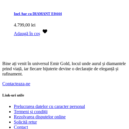
Inel Aur cu DIAMANT E0444
4.799,00
lei
Adaugă în coș
Bine ați venit în universul Emir Gold, locul unde aurul și diamantele
prind viață, iar fiecare bijuterie devine o declarație de eleganță și
rafinament.
Contacteaza-ne
Link-uri utile
Prelucrarea datelor cu caracter personal
Termeni şi condiţii
Rezolvarea disputelor online
Solicită retur
Contact