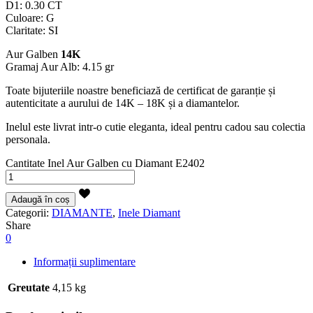
D1: 0.30 CT
Culoare: G
Claritate: SI
Aur Galben
14K
Gramaj Aur Alb: 4.15 gr
Toate bijuteriile noastre beneficiază de certificat de garanție și
autenticitate a aurului de 14K – 18K și a diamantelor.
Inelul este livrat intr-o cutie eleganta, ideal pentru cadou sau colectia
personala.
Cantitate Inel Aur Galben cu Diamant E2402
Adaugă în coș
Categorii:
DIAMANTE
,
Inele Diamant
Share
0
Informații suplimentare
Greutate
4,15 kg