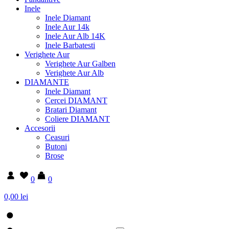
Inele
Inele Diamant
Inele Aur 14k
Inele Aur Alb 14K
Inele Barbatesti
Verighete Aur
Verighete Aur Galben
Verighete Aur Alb
DIAMANTE
Inele Diamant
Cercei DIAMANT
Bratari Diamant
Coliere DIAMANT
Accesorii
Ceasuri
Butoni
Brose
0
0
0,00 lei