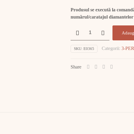
Produsul se execută la comandă.
numărul/caratajul diamantelor
Cantitate
Adaug
Inel
Aur
Categorii:
3-PE
SKU:
E0365
14K
cu
DIAMANT
Share
E0365