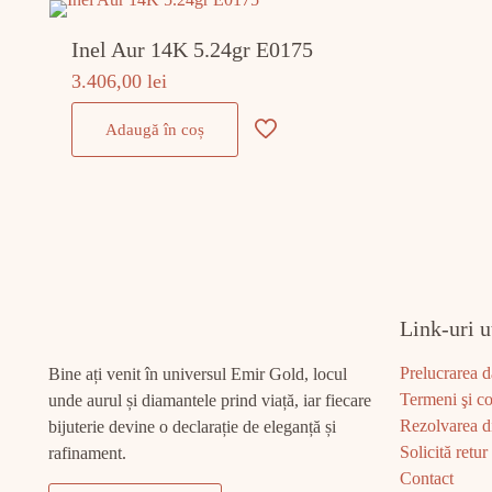
Inel Aur 14K 5.24gr E0175
3.406,00
lei
Adaugă în coș
Link-uri u
Prelucrarea d
Bine ați venit în universul Emir Gold, locul
Termeni şi co
unde aurul și diamantele prind viață, iar fiecare
Rezolvarea di
bijuterie devine o declarație de eleganță și
Solicită retur
rafinament.
Contact