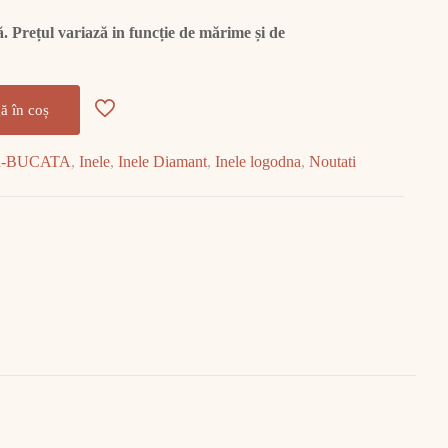
 Prețul variază in funcție de mărime și de
ă în coș
R-BUCATA
,
Inele
,
Inele Diamant
,
Inele logodna
,
Noutati