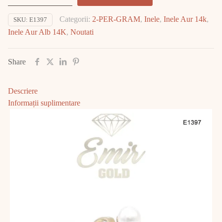
Aur
Categorii:
2-PER-GRAM
,
Inele
,
Inele Aur 14k
,
SKU:
E1397
Galben
Inele Aur Alb 14K
,
Noutati
14K
2.19gr
E1397
Share
Descriere
Informații suplimentare