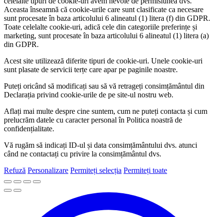
celelalte tipuri de cookie-uri avem nevoie de permisiunea dvs.
Aceasta înseamnă că cookie-urile care sunt clasificate ca necesare
sunt procesate în baza articolului 6 alineatul (1) litera (f) din GDPR.
Toate celelalte cookie-uri, adică cele din categoriile preferințe și
marketing, sunt procesate în baza articolului 6 alineatul (1) litera (a)
din GDPR.
Acest site utilizează diferite tipuri de cookie-uri. Unele cookie-uri
sunt plasate de servicii terțe care apar pe paginile noastre.
Puteți oricând să modificați sau să vă retrageți consimțământul din
Declarația privind cookie-urile de pe site-ul nostru web.
Aflați mai multe despre cine suntem, cum ne puteți contacta și cum
prelucrăm datele cu caracter personal în Politica noastră de
confidențialitate.
Vă rugăm să indicați ID-ul și data consimțământului dvs. atunci
când ne contactați cu privire la consimțământul dvs.
Refuză
Personalizare
Permiteți selecția
Permiteți toate