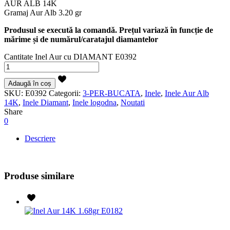
AUR ALB 14K
Gramaj Aur Alb 3.20 gr
Produsul se execută la comandă. Prețul variază în funcție de
mărime și de numărul/caratajul diamantelor
Cantitate Inel Aur cu DIAMANT E0392
Adaugă în coș
SKU:
E0392
Categorii:
3-PER-BUCATA
,
Inele
,
Inele Aur Alb
14K
,
Inele Diamant
,
Inele logodna
,
Noutati
Share
0
Descriere
Produse similare