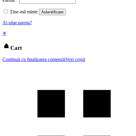
Parolă
*
Ține-mă minte
Autentificare
Ai uitat parola?
✕
Cart
Continuă cu finalizarea comenzii
Vezi coșul