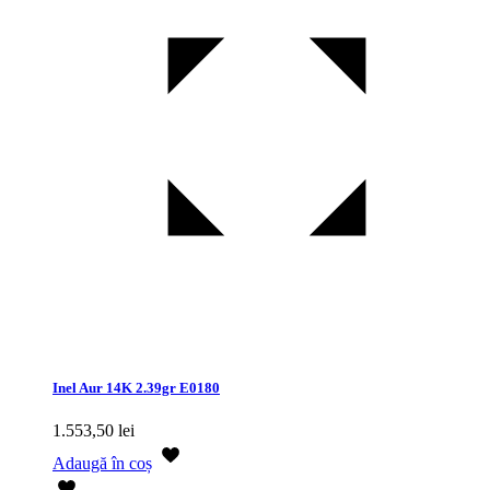
Inel Aur 14K 2.39gr E0180
1.553,50
lei
Adaugă în coș