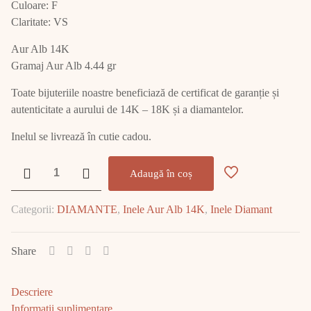
Culoare: F
Claritate: VS
Aur Alb 14K
Gramaj Aur Alb 4.44 gr
Toate bijuteriile noastre beneficiază de certificat de garanție și
autenticitate a aurului de 14K – 18K și a diamantelor.
Inelul se livrează în cutie cadou.
Cantitate
Adaugă în coș
Inel
Aur
Categorii:
DIAMANTE
,
Inele Aur Alb 14K
,
Inele Diamant
Alb
cu
Diamant
Share
E2050
Descriere
Informații suplimentare