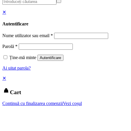
✕
Autentificare
Nume utilizator sau email
*
Parolă
*
Ține-mă minte
Autentificare
Ai uitat parola?
✕
Cart
Continuă cu finalizarea comenzii
Vezi coșul