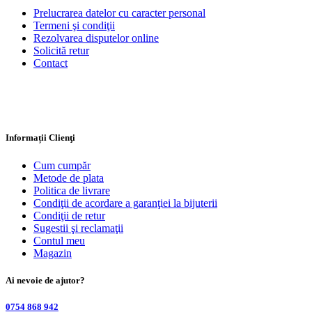
Prelucrarea datelor cu caracter personal
Termeni şi condiţii
Rezolvarea disputelor online
Solicită retur
Contact
Informații Clienţi
Cum cumpăr
Metode de plata
Politica de livrare
Condiţii de acordare a garanţiei la bijuterii
Condiţii de retur
Sugestii şi reclamaţii
Contul meu
Magazin
Ai nevoie de ajutor?
0754 868 942