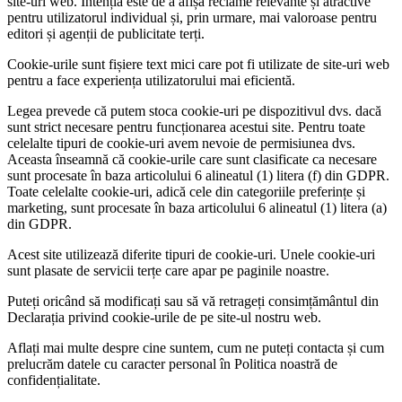
site-uri web. Intenția este de a afișa reclame relevante și atractive
pentru utilizatorul individual și, prin urmare, mai valoroase pentru
editori și agenții de publicitate terți.
Cookie-urile sunt fișiere text mici care pot fi utilizate de site-uri web
pentru a face experiența utilizatorului mai eficientă.
Legea prevede că putem stoca cookie-uri pe dispozitivul dvs. dacă
sunt strict necesare pentru funcționarea acestui site. Pentru toate
celelalte tipuri de cookie-uri avem nevoie de permisiunea dvs.
Aceasta înseamnă că cookie-urile care sunt clasificate ca necesare
sunt procesate în baza articolului 6 alineatul (1) litera (f) din GDPR.
Toate celelalte cookie-uri, adică cele din categoriile preferințe și
marketing, sunt procesate în baza articolului 6 alineatul (1) litera (a)
din GDPR.
Acest site utilizează diferite tipuri de cookie-uri. Unele cookie-uri
sunt plasate de servicii terțe care apar pe paginile noastre.
Puteți oricând să modificați sau să vă retrageți consimțământul din
Declarația privind cookie-urile de pe site-ul nostru web.
Aflați mai multe despre cine suntem, cum ne puteți contacta și cum
prelucrăm datele cu caracter personal în Politica noastră de
confidențialitate.