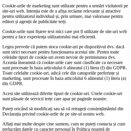
Cookie-urile de marketing sunt utilizate pentru a urmări vizitatorii pe
site-uri web. Intenția este de a afișa reclame relevante și atractive
pentru utilizatorul individual și, prin urmare, mai valoroase pentru
editori și agenții de publicitate terți.
Cookie-urile sunt fișiere text mici care pot fi utilizate de site-uri web
pentru a face experiența utilizatorului mai eficientă.
Legea prevede că putem stoca cookie-uri pe dispozitivul dvs. dacă
sunt strict necesare pentru funcționarea acestui site. Pentru toate
celelalte tipuri de cookie-uri avem nevoie de permisiunea dvs.
Aceasta înseamnă că cookie-urile care sunt clasificate ca necesare
sunt procesate în baza articolului 6 alineatul (1) litera (f) din GDPR.
Toate celelalte cookie-uri, adică cele din categoriile preferințe și
marketing, sunt procesate în baza articolului 6 alineatul (1) litera (a)
din GDPR.
Acest site utilizează diferite tipuri de cookie-uri. Unele cookie-uri
sunt plasate de servicii terțe care apar pe paginile noastre.
Puteți oricând să modificați sau să vă retrageți consimțământul din
Declarația privind cookie-urile de pe site-ul nostru web.
Aflați mai multe despre cine suntem, cum ne puteți contacta și cum
prelucrăm datele cu caracter personal în Politica noastră de