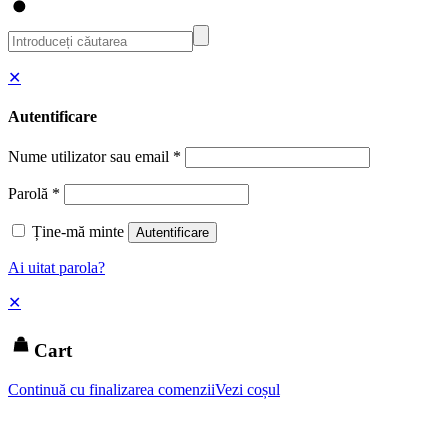
✕
Autentificare
Nume utilizator sau email
*
Parolă
*
Ține-mă minte
Autentificare
Ai uitat parola?
✕
Cart
Continuă cu finalizarea comenzii
Vezi coșul