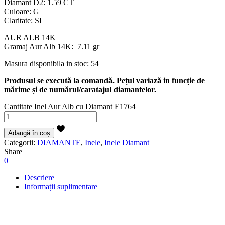
Diamant D2: 1.59 CT
Culoare: G
Claritate: SI
AUR ALB 14K
Gramaj Aur Alb 14K: 7.11 gr
Masura disponibila in stoc: 54
Produsul se execută la comandă. Pețul variază in funcție de
mărime și de numărul/caratajul diamantelor.
Cantitate Inel Aur Alb cu Diamant E1764
Adaugă în coș
Categorii:
DIAMANTE
,
Inele
,
Inele Diamant
Share
0
Descriere
Informații suplimentare