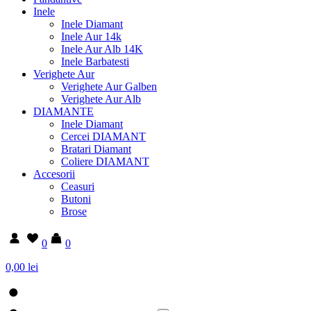
Inele
Inele Diamant
Inele Aur 14k
Inele Aur Alb 14K
Inele Barbatesti
Verighete Aur
Verighete Aur Galben
Verighete Aur Alb
DIAMANTE
Inele Diamant
Cercei DIAMANT
Bratari Diamant
Coliere DIAMANT
Accesorii
Ceasuri
Butoni
Brose
0
0
0,00 lei