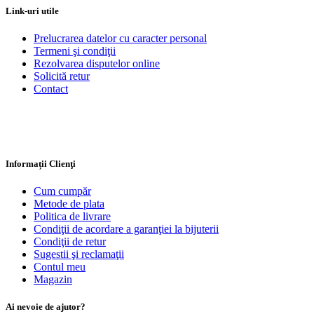
Link-uri utile
Prelucrarea datelor cu caracter personal
Termeni şi condiţii
Rezolvarea disputelor online
Solicită retur
Contact
Informații Clienţi
Cum cumpăr
Metode de plata
Politica de livrare
Condiţii de acordare a garanţiei la bijuterii
Condiţii de retur
Sugestii şi reclamaţii
Contul meu
Magazin
Ai nevoie de ajutor?