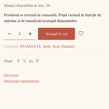
Masura disponibila in stoc: 54
Produsul se execută la comandă. Pețul variază in funcție de
mărime și de numărul/caratajul diamantelor.
Cantitate
Adaugă în coș
Inel
Aur
Categorii:
DIAMANTE
,
Inele
,
Inele Diamant
Alb
cu
Diamant
Share
E1718
Descriere
Informații suplimentare