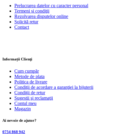
Prelucrarea datelor cu caracter personal
Termeni şi condiţii
Rezolvarea disputelor online
Solicită retur
Contact
Informații Clienţi
Cum cumpăr
Metode de plata
Politica de livrare
Condiţii de acordare a garanţiei la bijuterii
Condiţii de retur
Sugestii şi reclamaţii
Contul meu
Magazin
Ai nevoie de ajutor?
0754 868 942