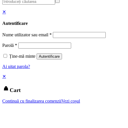
✕
Autentificare
Nume utilizator sau email
*
Parolă
*
Ține-mă minte
Autentificare
Ai uitat parola?
✕
Cart
Continuă cu finalizarea comenzii
Vezi coșul