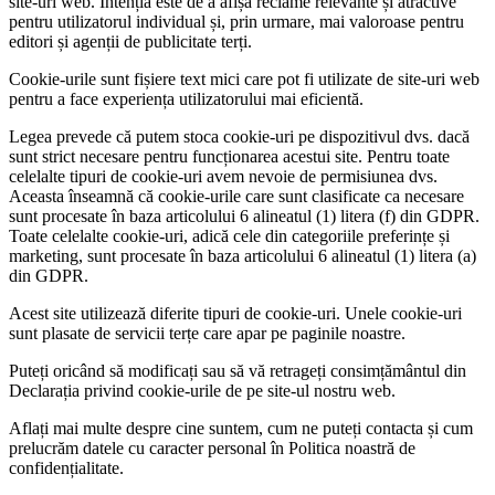
site-uri web. Intenția este de a afișa reclame relevante și atractive
pentru utilizatorul individual și, prin urmare, mai valoroase pentru
editori și agenții de publicitate terți.
Cookie-urile sunt fișiere text mici care pot fi utilizate de site-uri web
pentru a face experiența utilizatorului mai eficientă.
Legea prevede că putem stoca cookie-uri pe dispozitivul dvs. dacă
sunt strict necesare pentru funcționarea acestui site. Pentru toate
celelalte tipuri de cookie-uri avem nevoie de permisiunea dvs.
Aceasta înseamnă că cookie-urile care sunt clasificate ca necesare
sunt procesate în baza articolului 6 alineatul (1) litera (f) din GDPR.
Toate celelalte cookie-uri, adică cele din categoriile preferințe și
marketing, sunt procesate în baza articolului 6 alineatul (1) litera (a)
din GDPR.
Acest site utilizează diferite tipuri de cookie-uri. Unele cookie-uri
sunt plasate de servicii terțe care apar pe paginile noastre.
Puteți oricând să modificați sau să vă retrageți consimțământul din
Declarația privind cookie-urile de pe site-ul nostru web.
Aflați mai multe despre cine suntem, cum ne puteți contacta și cum
prelucrăm datele cu caracter personal în Politica noastră de
confidențialitate.