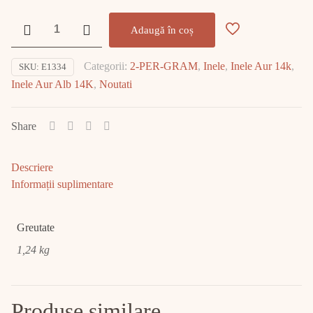
Cantitate
Adaugă în coș
Inel
Aur
Categorii:
2-PER-GRAM
,
Inele
,
Inele Aur 14k
,
SKU:
E1334
Alb
Inele Aur Alb 14K
,
Noutati
14K
1.24gr
E1334
Share
Descriere
Informații suplimentare
Greutate
1,24 kg
Produse similare