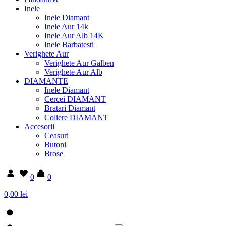
Inele
Inele Diamant
Inele Aur 14k
Inele Aur Alb 14K
Inele Barbatesti
Verighete Aur
Verighete Aur Galben
Verighete Aur Alb
DIAMANTE
Inele Diamant
Cercei DIAMANT
Bratari Diamant
Coliere DIAMANT
Accesorii
Ceasuri
Butoni
Brose
0
0
0,00 lei