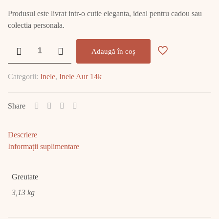
Produsul este livrat intr-o cutie eleganta, ideal pentru cadou sau
colectia personala.
Cantitate
Adaugă în coș
Inel
Aur
Categorii:
Inele
,
Inele Aur 14k
3.13
GR
E2181
Share
Descriere
Informații suplimentare
Greutate
3,13 kg