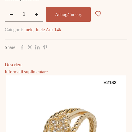
Cantitate
Adaugă în coș
Inel
Aur
Categorii:
Inele
,
Inele Aur 14k
2.74
GR
E2182
Share
Descriere
Informații suplimentare