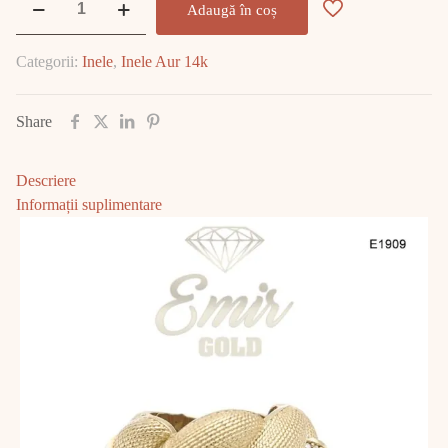
Adaugă în coș
Inel
Aur
Categorii:
Inele
,
Inele Aur 14k
14K
8.59gr
E1909
Share
Descriere
Informații suplimentare