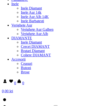
Inele
Inele Diamant
Inele Aur 14k
Inele Aur Alb 14K
Inele Barbatesti
Verighete Aur
Verighete Aur Galben
Verighete Aur Alb
DIAMANTE
Inele Diamant
Cercei DIAMANT
Bratari Diamant
Coliere DIAMANT
Accesorii
Ceasuri
Butoni
Brose
0
0
0,00 lei