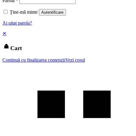
Parolă
*
Ține-mă minte
Autentificare
Ai uitat parola?
✕
Cart
Continuă cu finalizarea comenzii
Vezi coșul