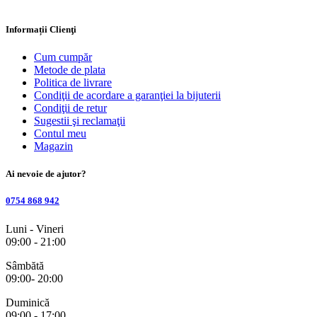
Informații Clienţi
Cum cumpăr
Metode de plata
Politica de livrare
Condiţii de acordare a garanţiei la bijuterii
Condiţii de retur
Sugestii şi reclamaţii
Contul meu
Magazin
Ai nevoie de ajutor?
0754 868 942
Luni - Vineri
09:00 - 21:00
Sâmbătă
09:00- 20:00
Duminică
09:00 - 17:00