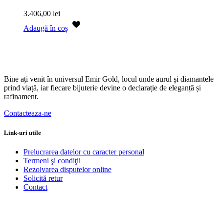
3.406,00
lei
Adaugă în coș
Bine ați venit în universul Emir Gold, locul unde aurul și diamantele
prind viață, iar fiecare bijuterie devine o declarație de eleganță și
rafinament.
Contacteaza-ne
Link-uri utile
Prelucrarea datelor cu caracter personal
Termeni şi condiţii
Rezolvarea disputelor online
Solicită retur
Contact