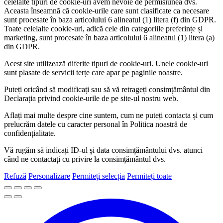
celelalte tipuri de cookie-uri avem nevoie de permisiunea dvs.
Aceasta înseamnă că cookie-urile care sunt clasificate ca necesare
sunt procesate în baza articolului 6 alineatul (1) litera (f) din GDPR.
Toate celelalte cookie-uri, adică cele din categoriile preferințe și
marketing, sunt procesate în baza articolului 6 alineatul (1) litera (a)
din GDPR.
Acest site utilizează diferite tipuri de cookie-uri. Unele cookie-uri
sunt plasate de servicii terțe care apar pe paginile noastre.
Puteți oricând să modificați sau să vă retrageți consimțământul din
Declarația privind cookie-urile de pe site-ul nostru web.
Aflați mai multe despre cine suntem, cum ne puteți contacta și cum
prelucrăm datele cu caracter personal în Politica noastră de
confidențialitate.
Vă rugăm să indicați ID-ul și data consimțământului dvs. atunci
când ne contactați cu privire la consimțământul dvs.
Refuză
Personalizare
Permiteți selecția
Permiteți toate