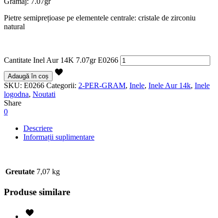
Gramaj: 7.07gr
Pietre semiprețioase pe elementele centrale: cristale de zirconiu
natural
Cantitate Inel Aur 14K 7.07gr E0266
Adaugă în coș
SKU:
E0266
Categorii:
2-PER-GRAM
,
Inele
,
Inele Aur 14k
,
Inele
logodna
,
Noutati
Share
0
Descriere
Informații suplimentare
Greutate
7,07 kg
Produse similare