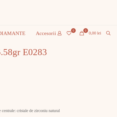
0
0
DIAMANTE
Accesorii
0,00 lei
6.58gr E0283
centrale: cristale de zirconiu natural