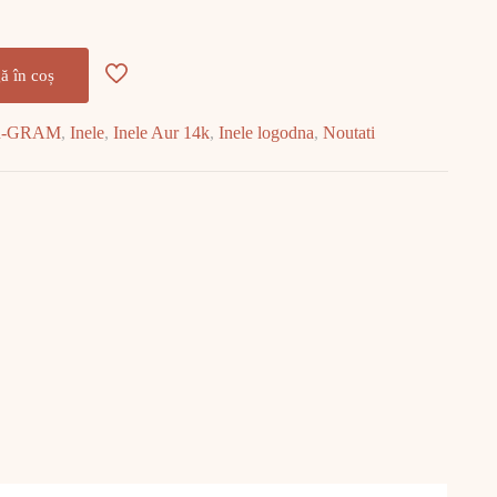
ă în coș
R-GRAM
,
Inele
,
Inele Aur 14k
,
Inele logodna
,
Noutati