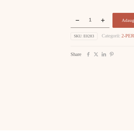
Cantitate
Adaug
Inel
Aur
Categorii:
2-PE
SKU:
E0283
14K
6.58gr
E0283
Share