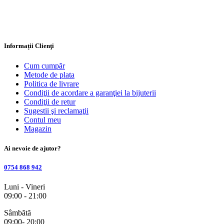
Informații Clienţi
Cum cumpăr
Metode de plata
Politica de livrare
Condiţii de acordare a garanţiei la bijuterii
Condiţii de retur
Sugestii şi reclamaţii
Contul meu
Magazin
Ai nevoie de ajutor?
0754 868 942
Luni - Vineri
09:00 - 21:00
Sâmbătă
09:00- 20:00