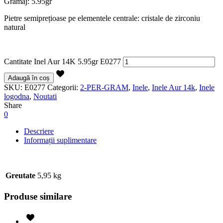
Gramaj: 5.95gr
Pietre semiprețioase pe elementele centrale: cristale de zirconiu
natural
Cantitate Inel Aur 14K 5.95gr E0277
Adaugă în coș
SKU:
E0277
Categorii:
2-PER-GRAM
,
Inele
,
Inele Aur 14k
,
Inele
logodna
,
Noutati
Share
0
Descriere
Informații suplimentare
Greutate
5,95 kg
Produse similare