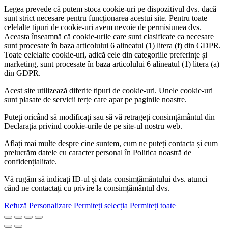
Legea prevede că putem stoca cookie-uri pe dispozitivul dvs. dacă
sunt strict necesare pentru funcționarea acestui site. Pentru toate
celelalte tipuri de cookie-uri avem nevoie de permisiunea dvs.
Aceasta înseamnă că cookie-urile care sunt clasificate ca necesare
sunt procesate în baza articolului 6 alineatul (1) litera (f) din GDPR.
Toate celelalte cookie-uri, adică cele din categoriile preferințe și
marketing, sunt procesate în baza articolului 6 alineatul (1) litera (a)
din GDPR.
Acest site utilizează diferite tipuri de cookie-uri. Unele cookie-uri
sunt plasate de servicii terțe care apar pe paginile noastre.
Puteți oricând să modificați sau să vă retrageți consimțământul din
Declarația privind cookie-urile de pe site-ul nostru web.
Aflați mai multe despre cine suntem, cum ne puteți contacta și cum
prelucrăm datele cu caracter personal în Politica noastră de
confidențialitate.
Vă rugăm să indicați ID-ul și data consimțământului dvs. atunci
când ne contactați cu privire la consimțământul dvs.
Refuză
Personalizare
Permiteți selecția
Permiteți toate