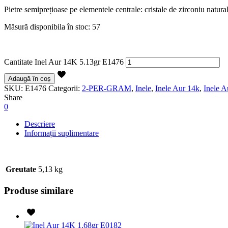
Pietre semiprețioase pe elementele centrale: cristale de zirconiu natura
Măsură disponibila în stoc: 57
Cantitate Inel Aur 14K 5.13gr E1476
Adaugă în coș
SKU:
E1476
Categorii:
2-PER-GRAM
,
Inele
,
Inele Aur 14k
,
Inele 
Share
0
Descriere
Informații suplimentare
Greutate
5,13 kg
Produse similare