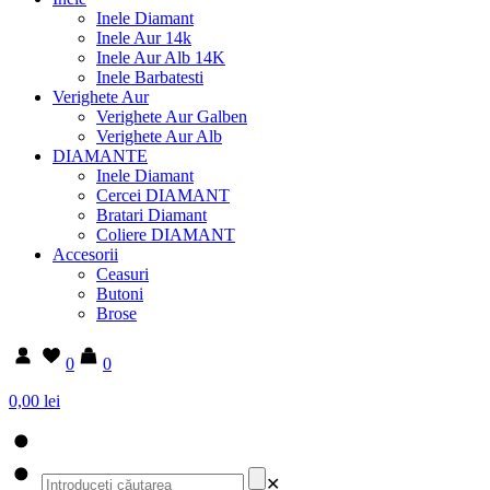
Inele Diamant
Inele Aur 14k
Inele Aur Alb 14K
Inele Barbatesti
Verighete Aur
Verighete Aur Galben
Verighete Aur Alb
DIAMANTE
Inele Diamant
Cercei DIAMANT
Bratari Diamant
Coliere DIAMANT
Accesorii
Ceasuri
Butoni
Brose
0
0
0,00 lei
✕