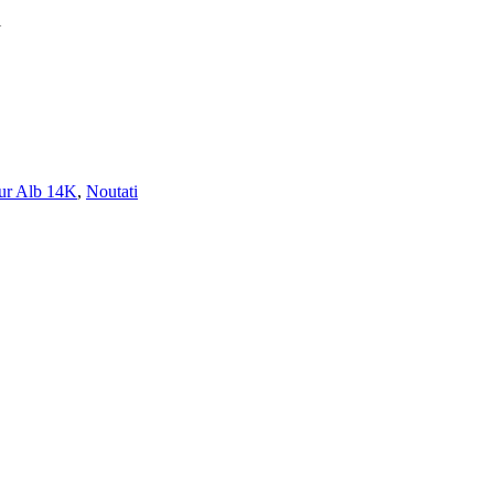
l
Aur Alb 14K
,
Noutati