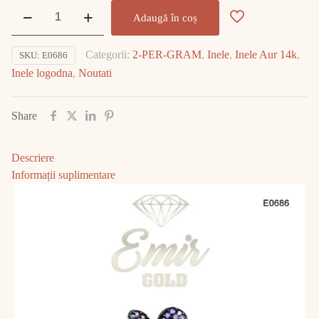
Cantitate
Adaugă în coș
Inel
Aur
Categorii:
2-PER-GRAM
,
Inele
,
Inele Aur 14k
,
SKU:
E0686
14K
Inele logodna
,
Noutati
4.65gr
E0686
Share
Descriere
Informații suplimentare