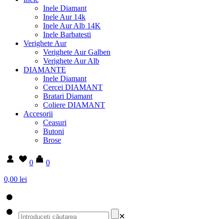
Inele Diamant
Inele Aur 14k
Inele Aur Alb 14K
Inele Barbatesti
Verighete Aur
Verighete Aur Galben
Verighete Aur Alb
DIAMANTE
Inele Diamant
Cercei DIAMANT
Bratari Diamant
Coliere DIAMANT
Accesorii
Ceasuri
Butoni
Brose
0
0
0,00 lei
✕