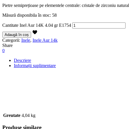
Pietre semiprețioase pe elementele centrale: cristale de zirconiu natural
Măsură disponibila în stoc: 58
Cantitate Inel Aur 14K 4.04 gr E1754
Adaugă în coș
Categorii:
Inele
,
Inele Aur 14k
Share
0
Descriere
Informații suplimentare
Greutate
4,04 kg
Produse similare