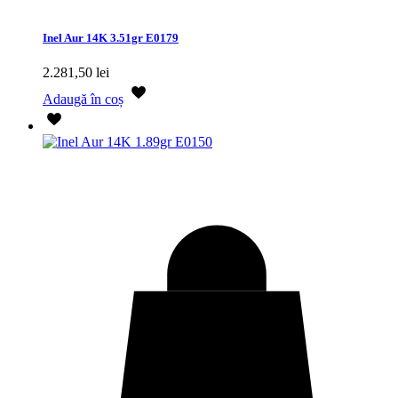
Inel Aur 14K 3.51gr E0179
2.281,50
lei
Adaugă în coș