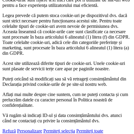
pentru a face experiența utilizatorului mai eficientă.
Legea prevede că putem stoca cookie-uri pe dispozitivul dvs. dacă
sunt strict necesare pentru funcționarea acestui site. Pentru toate
celelalte tipuri de cookie-uri avem nevoie de permisiunea dvs.
Aceasta înseamnă că cookie-urile care sunt clasificate ca necesare
sunt procesate în baza articolului 6 alineatul (1) litera (f) din GDPR.
Toate celelalte cookie-uri, adică cele din categoriile preferințe și
marketing, sunt procesate în baza articolului 6 alineatul (1) litera (a)
din GDPR.
Acest site utilizează diferite tipuri de cookie-uri. Unele cookie-uri
sunt plasate de servicii terțe care apar pe paginile noastre.
Puteți oricând să modificați sau să vă retrageți consimțământul din
Declarația privind cookie-urile de pe site-ul nostru web.
Aflați mai multe despre cine suntem, cum ne puteți contacta și cum
prelucrăm datele cu caracter personal în Politica noastră de
confidențialitate.
Vă rugăm să indicați ID-ul și data consimțământului dvs. atunci
când ne contactați cu privire la consimțământul dvs.
Refuză
Personalizare
Permiteți selecția
Permiteți toate