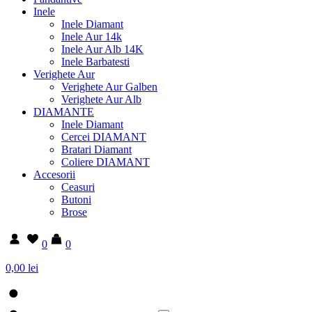
Inele
Inele Diamant
Inele Aur 14k
Inele Aur Alb 14K
Inele Barbatesti
Verighete Aur
Verighete Aur Galben
Verighete Aur Alb
DIAMANTE
Inele Diamant
Cercei DIAMANT
Bratari Diamant
Coliere DIAMANT
Accesorii
Ceasuri
Butoni
Brose
0
0
0,00 lei