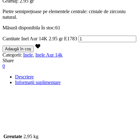
Gramaj: 2.95 gr
Pietre semiprețioase pe elementele centrale: cristale de zirconiu
natural.
Măsură disponibila în stoc:61
Cantitate Inel Aur 14K 2.95 gr E1783
Adaugă în coș
Categorii:
Inele
,
Inele Aur 14k
Share
0
Descriere
Informații suplimentare
Greutate
2,95 kg