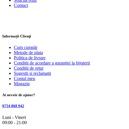
Solicită retur
Contact
Informații Clienţi
Cum cumpăr
Metode de plata
Politica de livrare
Condiţii de acordare a garanţiei la bijuterii
Condiţii de retur
Sugestii şi reclamaţii
Contul meu
Magazin
Ai nevoie de ajutor?
0754 868 942
Luni - Vineri
09:00 - 21:00