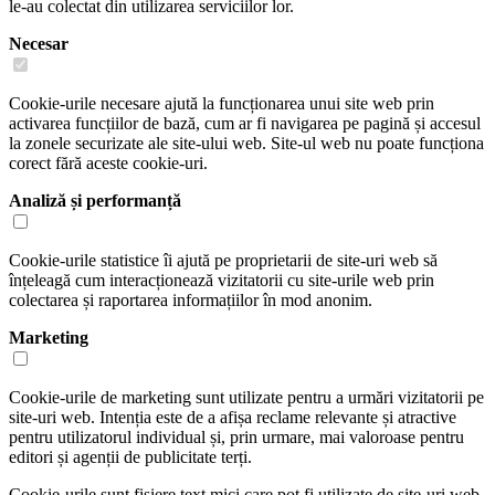
le-au colectat din utilizarea serviciilor lor.
Necesar
Cookie-urile necesare ajută la funcționarea unui site web prin
activarea funcțiilor de bază, cum ar fi navigarea pe pagină și accesul
la zonele securizate ale site-ului web. Site-ul web nu poate funcționa
corect fără aceste cookie-uri.
Analiză și performanță
Cookie-urile statistice îi ajută pe proprietarii de site-uri web să
înțeleagă cum interacționează vizitatorii cu site-urile web prin
colectarea și raportarea informațiilor în mod anonim.
Marketing
Cookie-urile de marketing sunt utilizate pentru a urmări vizitatorii pe
site-uri web. Intenția este de a afișa reclame relevante și atractive
pentru utilizatorul individual și, prin urmare, mai valoroase pentru
editori și agenții de publicitate terți.
Cookie-urile sunt fișiere text mici care pot fi utilizate de site-uri web