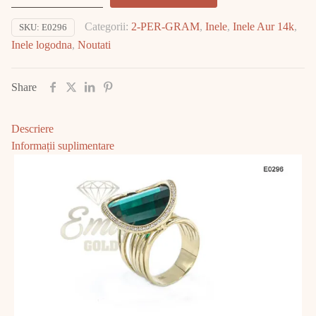
Aur
Categorii:
2-PER-GRAM
,
Inele
,
Inele Aur 14k
,
SKU:
E0296
14K
Inele logodna
,
Noutati
10.68gr
E0296
Share
Descriere
Informații suplimentare